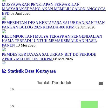
MUSYAWARAH PENETAPAN PERWAKILAN
MASYARAKAT YANG AKAN MEMILIH CALON ANGGOTA
BPD
03 Juni 2026
PEMERINTAH DESA KERTAYASA SALURKAN BANTUAN
PANGAN BULOG 2026 KEPADA 486 KPM
02 Juni 2026
KELOMPOK TANI MULYA TERAPKAN PENGENDALIAN
HAMA TERPADU UNTUK MEMAKSIMALKAN HASIL
PANEN
13 Mei 2026
PEMDES KERTAYASA SALURKAN BLT DD PERIODE
APRIL - MEI UNTUK 10 KPM
08 Mei 2026
SOSIALISASI TENTANG PEMILIHAN ANGGOTA BPD DAN
Statistik Desa Kertayasa
PEMBENTUKAN PANITIA PENGISIAN ANGGOTA BPD
01
Mei 2026
Jumlah Penduduk
Jumlah Penduduk
PEMERINTAH DESA KERTAYASA SALURKAN BLT DD
15k
PERIODE JANUARI - MARET 2026
17 April 2026
Bar chart with 3 bars.
The chart has 1 X axis displaying categories.
Pelantikan dan Pengukuhan Pengurus RT/RW Desa Kertayas Tahun
The chart has 1 Y axis displaying Jumlah. Range: 0 to 15000.
2020
09 Juli 2020
10k