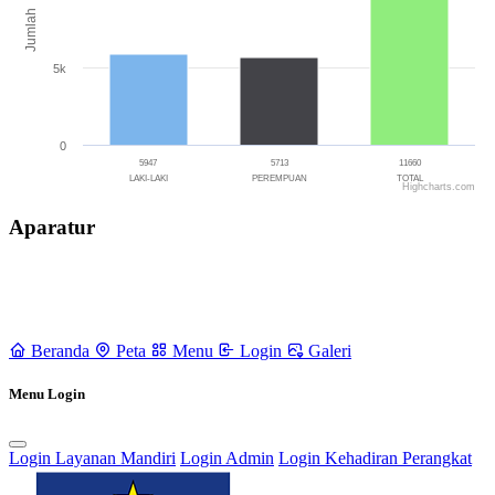
Jumlah
5k
0
5947
5713
11660
LAKI-LAKI
PEREMPUAN
TOTAL
Highcharts.com
End of interactive chart.
Aparatur
Beranda
Peta
Menu
Login
Galeri
Menu Login
Login Layanan Mandiri
Login Admin
Login Kehadiran Perangkat
Rencana Pembangunan Jangka Menengah Desa (RPJMDes) dan
Rencana Kerja Pembangunan Desa (RKPDes)
18 September 2021