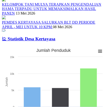
KELOMPOK TANI MULYA TERAPKAN PENGENDALIAN
HAMA TERPADU UNTUK MEMAKSIMALKAN HASIL
PANEN
13 Mei 2026
PEMDES KERTAYASA SALURKAN BLT DD PERIODE
APRIL - MEI UNTUK 10 KPM
08 Mei 2026
SOSIALISASI TENTANG PEMILIHAN ANGGOTA BPD DAN
Statistik Desa Kertayasa
PEMBENTUKAN PANITIA PENGISIAN ANGGOTA BPD
01
Mei 2026
Jumlah Penduduk
Jumlah Penduduk
PEMERINTAH DESA KERTAYASA SALURKAN BLT DD
15k
PERIODE JANUARI - MARET 2026
17 April 2026
Bar chart with 3 bars.
The chart has 1 X axis displaying categories.
Pelantikan dan Pengukuhan Pengurus RT/RW Desa Kertayas Tahun
The chart has 1 Y axis displaying Jumlah. Range: 0 to 15000.
2020
09 Juli 2020
10k
Jumlah
5k
0