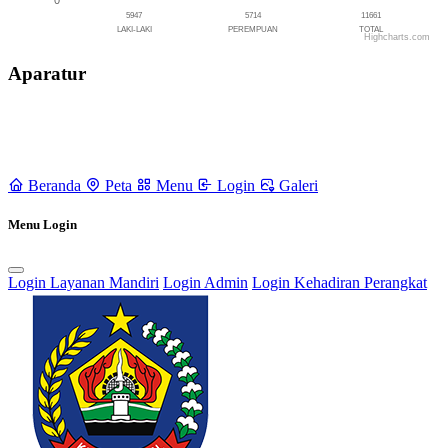
5947
5714
11661
LAKI-LAKI
PEREMPUAN
TOTAL
Highcharts.com
End of interactive chart.
Aparatur
Beranda
Peta
Menu
Login
Galeri
Menu Login
Login Layanan Mandiri
Login Admin
Login Kehadiran Perangkat
Rencana Pembangunan Jangka Menengah Desa (RPJMDes) dan
Rencana Kerja Pembangunan Desa (RKPDes)
18 September 2021
Pendaftaran Kartu Prakerja Gratis oleh Tim Kita Kompeten di Desa
Kertayasa
24 Juni 2022