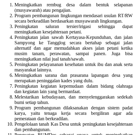
Meningkatkan rembug desa dalam bentuk selapanan
(musyawarah) atau pengajian.
Program pembangunan lingkungan mendasari usulan RT/RW
secara berkeadilan berdasarkan musyawarah lingkungan.
Peningkatan saluran tersier/irigasi sehingga dapat
meningkatkan kesejahteraan petani.
Peningkatan jalan sawah Kertayasa-Kepunduhan, dan jalan
Sampyong ke Tangglog secara bertahap sebagai jalan
alternatif dan agar memudahkan akses jalan petani ketika
musim tanam, perawatan, sampai panen. Juga bisa
meningkatkan nilai jual tanah/sawah.
Peningkatan pelayananan kesehatan untuk ibu dan anak serta
masyarakat lainnya.
Meningkatkan sarana dan prasarana lapangan desa yang
merupakan peninggalan kades yang dulu.
Peningkatan kegiatan kepemudaan dalam bidang olahraga
dan kegiatan lain yang bermanfaat.
Melestarikan kebudayaan, dan menyelenggarakan sedekah
bumi setiap tahun.
Program pembangunan dilaksanakan dengan sistem padat
karya, yaitu tenaga kerja secara bergiliran agar ada
pemerataan dan berkeadilan.
Pengelolaan tanah Kas Desa untuk peningkatan kesejahteraan
dan pembangunan.
Penguatan BUMDes sebagai upaya untuk meningkatkan