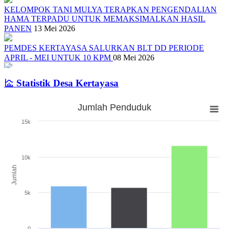
KELOMPOK TANI MULYA TERAPKAN PENGENDALIAN
HAMA TERPADU UNTUK MEMAKSIMALKAN HASIL
PANEN
13 Mei 2026
PEMDES KERTAYASA SALURKAN BLT DD PERIODE
APRIL - MEI UNTUK 10 KPM
08 Mei 2026
SOSIALISASI TENTANG PEMILIHAN ANGGOTA BPD DAN
Statistik Desa Kertayasa
PEMBENTUKAN PANITIA PENGISIAN ANGGOTA BPD
01
Mei 2026
Jumlah Penduduk
Jumlah Penduduk
PEMERINTAH DESA KERTAYASA SALURKAN BLT DD
15k
PERIODE JANUARI - MARET 2026
17 April 2026
Bar chart with 3 bars.
The chart has 1 X axis displaying categories.
Pelantikan dan Pengukuhan Pengurus RT/RW Desa Kertayas Tahun
The chart has 1 Y axis displaying Jumlah. Range: 0 to 15000.
2020
09 Juli 2020
10k
Jumlah
5k
0