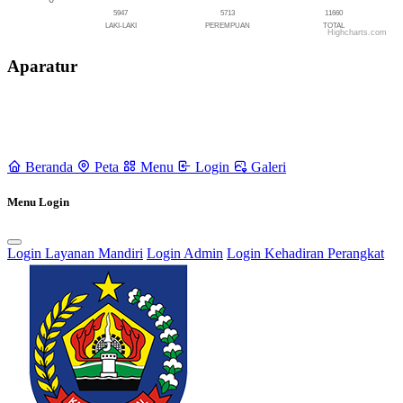
5947
5713
11660
LAKI-LAKI
PEREMPUAN
TOTAL
Highcharts.com
End of interactive chart.
Aparatur
Beranda
Peta
Menu
Login
Galeri
Menu Login
Login Layanan Mandiri
Login Admin
Login Kehadiran Perangkat
Rencana Pembangunan Jangka Menengah Desa (RPJMDes) dan
Rencana Kerja Pembangunan Desa (RKPDes)
18 September 2021
Pendaftaran Kartu Prakerja Gratis oleh Tim Kita Kompeten di Desa
Kertayasa
24 Juni 2022