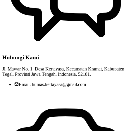
Penetapan Pengurus Forum Kesehatan Desa (FKD) Desa Kertayasa
25 Mei 2022
MALAM TASYAKURAN PERINGATAN HUT RI KE 76
DESA KERTAYASA
16 Agustus 2021
SOSIALISASI & PEMBENTUKAN PANITIA
PENGANGKATAN PERANGKAT DESA KERTAYASA
14
November 2023
Hubungi Kami
Jl. Mawar No. 1, Desa Kertayasa, Kecamatan Kramat, Kabupaten
Tegal, Provinsi Jawa Tengah, Indonesia, 52181.
Email: humas.kertayasa@gmail.com