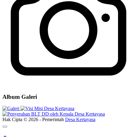
Normalisasi Sungai Desa Kertayasa
15 Desember 2021
LAPORAN REALISASI BIAYA ANGGARAN PANITIA HUT-
RI KE-78 DESA KERTAYASA
01 September 2023
Pendaftaran Kartu Prakerja Gratis oleh Tim Kita Kompeten di Desa
Kertayasa
24 Juni 2022
RANGKAIAN ACARA PERAYAAN HUT KEMERDEKAAN
Album Galeri
RI KE-78 DESA KERTAYASA
15 Agustus 2023
Kegiatan Normalisasi Rawa oleh Pemerintah Desa Kertayasa untuk
Mengatasi Saluran Irigasi
24 Februari 2020
Hak Cipta © 2026 - Pemerintah
Desa Kertayasa