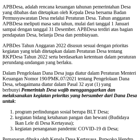
APBDesa, adalah rencana keuangan tahunan pemerintahan Desa
yang dibahas dan ditetapkan oleh Kepala Desa bersama Badan
Permusyawaratan Desa melalui Peraturan Desa. Tahun anggaran
APBDesa meliputi masa satu tahun, mulai dari tanggal 1 Januari
sampai dengan tanggal 31 Desember. APBDesa terdiri atas bagian
pendapatan Desa, belanja Desa dan pembiayaan.
APBDes Tahun Anggaran 2022 disusun sesuai dengan prioritas
kegiatan yang telah ditetapkan dalam Peraturan Desa tentang
RKPDesa Tahun 2022 serta berdasarkan ketentuan dalam peraturan
perundang-undangan yang berlaku.
Dalam Pengelolaan Dana Desa juga diatur dalam Peraturan Menteri
Keuangan Nomor 190/PMK.07/2021 tentang Pengelolaan Dana
Desa, sebagaimana diatur dalam Pasal 32 ayat (1) yang
berbunyi
Pemerintah Desa wajib mengganggarkan dan
melaksanakan kegiatan prioritas yang bersumber dari Dana Desa
untuk
:
program perlindungan sosial berupa BLT Desa;
kegiatan bidang ketahanan pangan dan hewani (Budidaya
Ikan Lele di Desa Kertayasa);
kegiatan penanganan pandemic COVID-19 di Desa;
Pemaparan dibuka oleh Kepala Desa Kertayasa, Purwoko Hendro