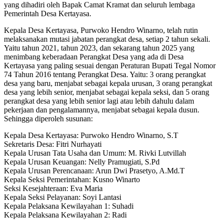
yang dihadiri oleh Bapak Camat Kramat dan seluruh lembaga
Pemerintah Desa Kertayasa.
Kepala Desa Kertayasa, Purwoko Hendro Winarno, telah rutin
melaksanakan mutasi jabatan perangkat desa, setiap 2 tahun sekali.
Yaitu tahun 2021, tahun 2023, dan sekarang tahun 2025 yang
menimbang keberadaan Perangkat Desa yang ada di Desa
Kertayasa yang paling sesuai dengan Peraturan Bupati Tegal Nomor
74 Tahun 2016 tentang Perangkat Desa. Yaitu: 3 orang perangkat
desa yang baru, menjabat sebagai kepala urusan, 3 orang perangkat
desa yang lebih senior, menjabat sebagai kepala seksi, dan 5 orang
perangkat desa yang lebih senior lagi atau lebih dahulu dalam
pekerjaan dan pengalamannya, menjabat sebagai kepala dusun.
Sehingga diperoleh susunan:
Kepala Desa Kertayasa: Purwoko Hendro Winarno, S.T
Sekretaris Desa: Fitri Nurhayati
Kepala Urusan Tata Usaha dan Umum: M. Rivki Lutvillah
Kepala Urusan Keuangan: Nelly Pramugiati, S.Pd
Kepala Urusan Perencanaan: Arun Dwi Prasetyo, A.Md.T
Kepala Seksi Pemerintahan: Kusno Winarto
Seksi Kesejahteraan: Eva Maria
Kepala Seksi Pelayanan: Soyi Lantasi
Kepala Pelaksana Kewilayahan 1: Suhadi
Kepala Pelaksana Kewilayahan 2: Radi