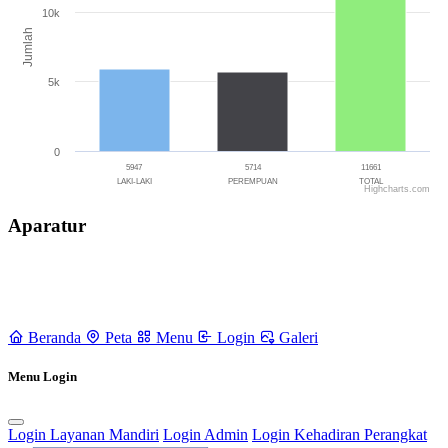
2020
09 Juli 2020
10k
Jumlah
5k
0
5947
5714
11661
LAKI-LAKI
PEREMPUAN
TOTAL
Highcharts.com
End of interactive chart.
Aparatur
Beranda
Peta
Menu
Login
Galeri
Menu Login
Login Layanan Mandiri
Login Admin
Login Kehadiran Perangkat
Rencana Pembangunan Jangka Menengah Desa (RPJMDes) dan