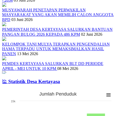
- 2034
03 Juni 2026
MUSYAWARAH PENETAPAN PERWAKILAN
MASYARAKAT YANG AKAN MEMILIH CALON ANGGOTA
BPD
03 Juni 2026
PEMERINTAH DESA KERTAYASA SALURKAN BANTUAN
PANGAN BULOG 2026 KEPADA 486 KPM
02 Juni 2026
KELOMPOK TANI MULYA TERAPKAN PENGENDALIAN
HAMA TERPADU UNTUK MEMAKSIMALKAN HASIL
PANEN
13 Mei 2026
PEMDES KERTAYASA SALURKAN BLT DD PERIODE
APRIL - MEI UNTUK 10 KPM
08 Mei 2026
SOSIALISASI TENTANG PEMILIHAN ANGGOTA BPD DAN
Statistik Desa Kertayasa
PEMBENTUKAN PANITIA PENGISIAN ANGGOTA BPD
01
Mei 2026
Jumlah Penduduk
Jumlah Penduduk
PEMERINTAH DESA KERTAYASA SALURKAN BLT DD
15k
PERIODE JANUARI - MARET 2026
17 April 2026
Bar chart with 3 bars.
The chart has 1 X axis displaying categories.
Pelantikan dan Pengukuhan Pengurus RT/RW Desa Kertayas Tahun
The chart has 1 Y axis displaying Jumlah. Range: 0 to 15000.