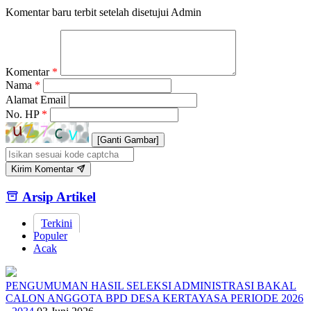
Komentar baru terbit setelah disetujui Admin
Komentar
*
Nama
*
Alamat Email
No. HP
*
[Ganti Gambar]
Kirim Komentar
Arsip Artikel
Terkini
Populer
Acak
PENGUMUMAN HASIL SELEKSI ADMINISTRASI BAKAL
CALON ANGGOTA BPD DESA KERTAYASA PERIODE 2026