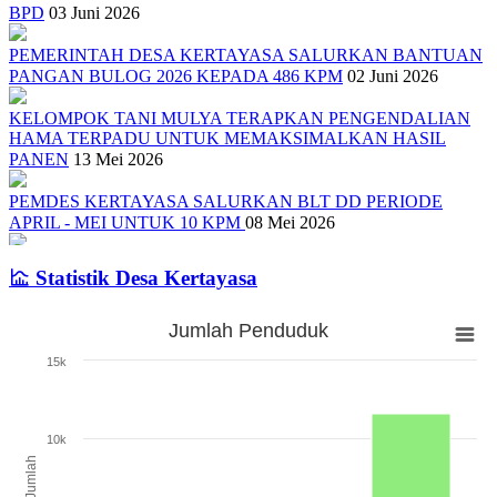
BPD
03 Juni 2026
PEMERINTAH DESA KERTAYASA SALURKAN BANTUAN
PANGAN BULOG 2026 KEPADA 486 KPM
02 Juni 2026
KELOMPOK TANI MULYA TERAPKAN PENGENDALIAN
HAMA TERPADU UNTUK MEMAKSIMALKAN HASIL
PANEN
13 Mei 2026
PEMDES KERTAYASA SALURKAN BLT DD PERIODE
APRIL - MEI UNTUK 10 KPM
08 Mei 2026
SOSIALISASI TENTANG PEMILIHAN ANGGOTA BPD DAN
Statistik Desa Kertayasa
PEMBENTUKAN PANITIA PENGISIAN ANGGOTA BPD
01
Mei 2026
Jumlah Penduduk
Jumlah Penduduk
PEMERINTAH DESA KERTAYASA SALURKAN BLT DD
15k
PERIODE JANUARI - MARET 2026
17 April 2026
Bar chart with 3 bars.
The chart has 1 X axis displaying categories.
Pelantikan dan Pengukuhan Pengurus RT/RW Desa Kertayas Tahun
The chart has 1 Y axis displaying Jumlah. Range: 0 to 15000.
2020
09 Juli 2020
10k
Jumlah