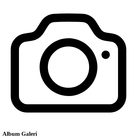
Bimtek Manajemen Pengelolaan Badan Usaha Milik Desa
(BUMDes) Desa Kertayasa
09 Januari 2021
Desa Kertayasa Lunas PBB-P2 Untuk Pertama Kalinya Sepanjang
Sejarah
17 Agustus 2022
DESA KERTAYASA KEMBALI LUNAS PBB 100% TAHUN
2023
17 Agustus 2023
SERAH TERIMA SERTIFIKAT WAKAF RAUDHATUL
ATHFAL (RA) AN-NUR
28 September 2022
Album Galeri