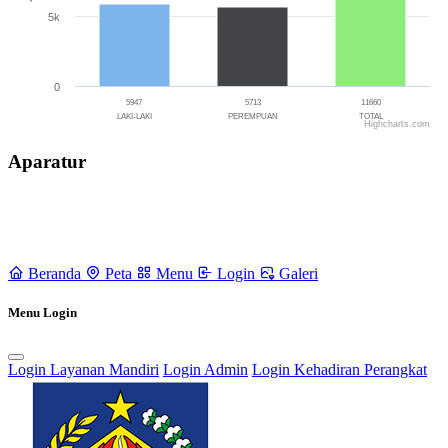
5k
0
5947
5713
11660
LAKI-LAKI
PEREMPUAN
TOTAL
Highcharts.com
End of interactive chart.
Aparatur
Beranda
Peta
Menu
Login
Galeri
Menu Login
Login Layanan Mandiri
Login Admin
Login Kehadiran Perangkat
Rencana Pembangunan Jangka Menengah Desa (RPJMDes) dan
Rencana Kerja Pembangunan Desa (RKPDes)
18 September 2021
Pendaftaran Kartu Prakerja Gratis oleh Tim Kita Kompeten di Desa