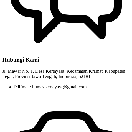
Penetapan Pengurus Forum Kesehatan Desa (FKD) Desa Kertayasa
25 Mei 2022
KEGIATAN KARYA BAKTI TNI DI DESA KERTAYASA
TAHUN 2024
07 November 2024
Kegiatan Normalisasi Rawa oleh Pemerintah Desa Kertayasa untuk
Mengatasi Saluran Irigasi
24 Februari 2020
Hubungi Kami
Jl. Mawar No. 1, Desa Kertayasa, Kecamatan Kramat, Kabupaten
Tegal, Provinsi Jawa Tengah, Indonesia, 52181.
Email: humas.kertayasa@gmail.com