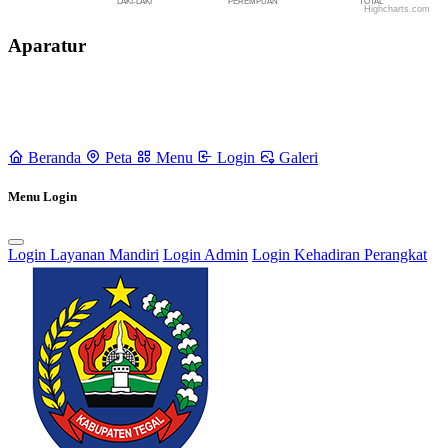
LAKI-LAKI
PEREMPUAN
TOTAL
Highcharts.com
End of interactive chart.
Aparatur
Beranda
Peta
Menu
Login
Galeri
Menu Login
Login Layanan Mandiri
Login Admin
Login Kehadiran Perangkat
Rencana Pembangunan Jangka Menengah Desa (RPJMDes) dan
Rencana Kerja Pembangunan Desa (RKPDes)
18 September 2021
Pendaftaran Kartu Prakerja Gratis oleh Tim Kita Kompeten di Desa
Kertayasa
24 Juni 2022