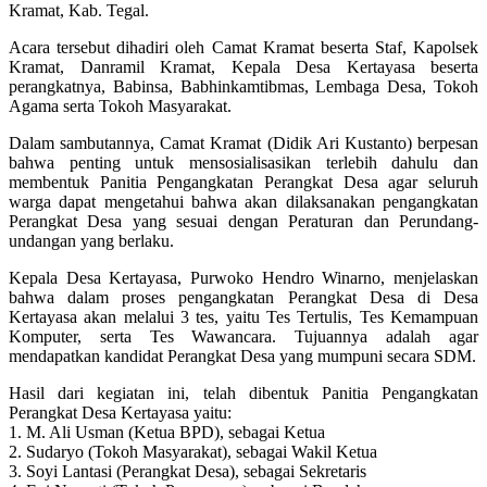
Kramat, Kab. Tegal.
Acara tersebut dihadiri oleh Camat Kramat beserta Staf, Kapolsek
Kramat, Danramil Kramat, Kepala Desa Kertayasa beserta
perangkatnya, Babinsa, Babhinkamtibmas, Lembaga Desa, Tokoh
Agama serta Tokoh Masyarakat.
Dalam sambutannya, Camat Kramat (Didik Ari Kustanto) berpesan
bahwa penting untuk mensosialisasikan terlebih dahulu dan
membentuk Panitia Pengangkatan Perangkat Desa agar seluruh
warga dapat mengetahui bahwa akan dilaksanakan pengangkatan
Perangkat Desa yang sesuai dengan Peraturan dan Perundang-
undangan yang berlaku.
Kepala Desa Kertayasa, Purwoko Hendro Winarno, menjelaskan
bahwa dalam proses pengangkatan Perangkat Desa di Desa
Kertayasa akan melalui 3 tes, yaitu Tes Tertulis, Tes Kemampuan
Komputer, serta Tes Wawancara. Tujuannya adalah agar
mendapatkan kandidat Perangkat Desa yang mumpuni secara SDM.
Hasil dari kegiatan ini, telah dibentuk Panitia Pengangkatan
Perangkat Desa Kertayasa yaitu:
1. M. Ali Usman (Ketua BPD), sebagai Ketua
2. Sudaryo (Tokoh Masyarakat), sebagai Wakil Ketua
3. Soyi Lantasi (Perangkat Desa), sebagai Sekretaris