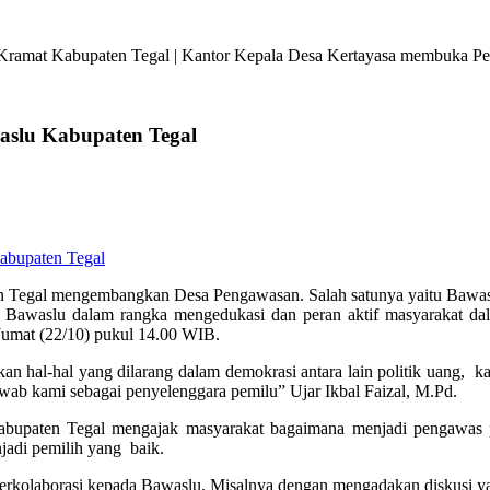
ramat Kabupaten Tegal | Kantor Kepala Desa Kertayasa membuka Pela
aslu Kabupaten Tegal
 Tegal mengembangkan Desa Pengawasan. Salah satunya yaitu Bawas
Bawaslu dalam rangka mengedukasi dan peran aktif masyarakat da
 Jumat (22/10) pukul 14.00 WIB.
sikan hal-hal yang dilarang dalam demokrasi antara lain politik ua
wab kami sebagai penyelenggara pemilu” Ujar Ikbal Faizal, M.Pd.
bupaten Tegal mengajak masyarakat bagaimana menjadi pengawas pa
jadi pemilih yang baik.
n berkolaborasi kepada Bawaslu. Misalnya dengan mengadakan diskusi y