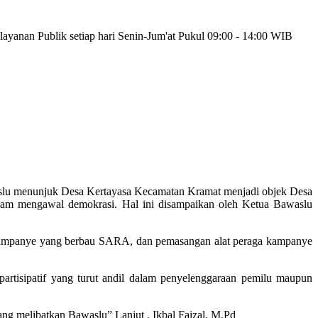
yanan Publik setiap hari Senin-Jum'at Pukul 09:00 - 14:00 WIB
lu menunjuk Desa Kertayasa Kecamatan Kramat menjadi objek Desa
lam mengawal demokrasi. Hal ini disampaikan oleh Ketua Bawaslu
ng, kampanye yang berbau SARA, dan pemasangan alat peraga kampanye
rtisipatif yang turut andil dalam penyelenggaraan pemilu maupun
ang melibatkan Bawaslu” Lanjut . Ikbal Faizal, M.Pd