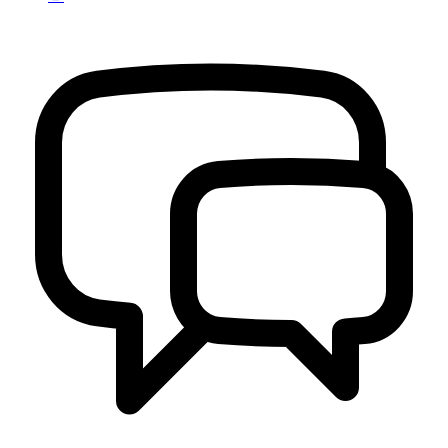
Strategi dan Arah Pembangunan Desa
04 April 2020
Profil Desa Kertayasa
04 April 2020
Rapat Koordinasi Pergantian Pengurus BUMDes Desa Kertayasa
20 Februari 2022
Penetapan Pengurus Forum Kesehatan Desa (FKD) Desa Kertayasa
25 Mei 2022
Penetapan Pengurus Forum Kesehatan Desa (FKD) Desa Kertayasa
25 Mei 2022
DESA KERTAYASA KEMBALI LUNAS PBB 100% TAHUN
2023
17 Agustus 2023