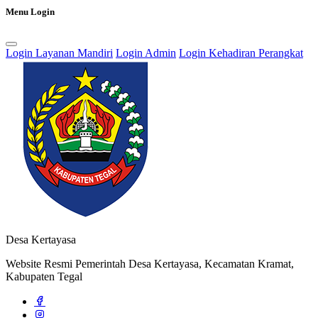
Menu Login
Login Layanan Mandiri
Login Admin
Login Kehadiran Perangkat
Rencana Pembangunan Jangka Menengah Desa (RPJMDes) dan
Rencana Kerja Pembangunan Desa (RKPDes)
18 September 2021
Pendaftaran Kartu Prakerja Gratis oleh Tim Kita Kompeten di Desa
Kertayasa
24 Juni 2022
Desa Kertayasa
Website Resmi Pemerintah Desa Kertayasa, Kecamatan Kramat,
Kabupaten Tegal