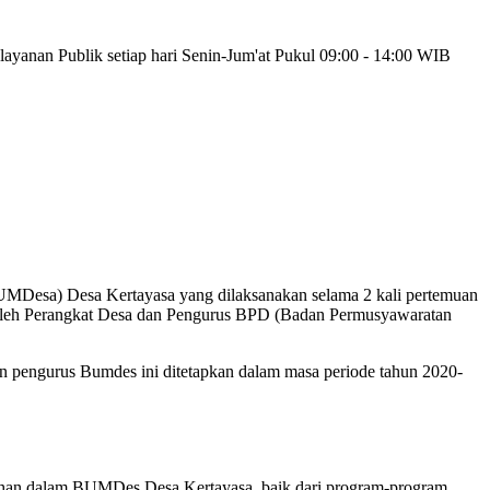
yanan Publik setiap hari Senin-Jum'at Pukul 09:00 - 14:00 WIB
MDesa) Desa Kertayasa yang dilaksanakan selama 2 kali pertemuan
 oleh Perangkat Desa dan Pengurus BPD (Badan Permusyawaratan
an pengurus Bumdes ini ditetapkan dalam masa periode tahun 2020-
han dalam BUMDes Desa Kertayasa, baik dari program-program