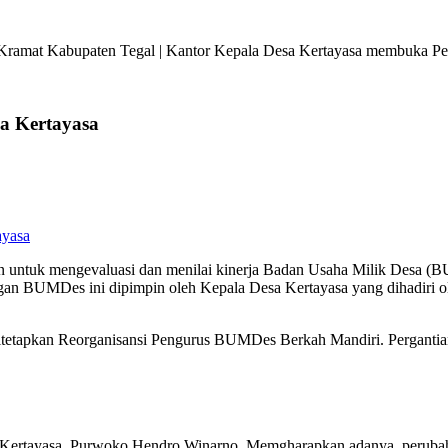
ramat Kabupaten Tegal | Kantor Kepala Desa Kertayasa membuka Pela
a Kertayasa
ntuk mengevaluasi dan menilai kinerja Badan Usaha Milik Desa (BU
engan BUMDes ini dipimpin oleh Kepala Desa Kertayasa yang dihadiri
t, ditetapkan Reorganisansi Pengurus BUMDes Berkah Mandiri. Perganti
 Kertayasa, Purwoko Hendro Winarno, Memgharapkan adanya peruba