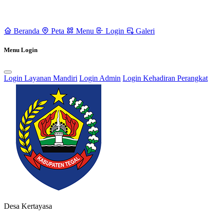
Beranda
Peta
Menu
Login
Galeri
Menu Login
Login Layanan Mandiri
Login Admin
Login Kehadiran Perangkat
Rencana Pembangunan Jangka Menengah Desa (RPJMDes) dan
Rencana Kerja Pembangunan Desa (RKPDes)
18 September 2021
Pendaftaran Kartu Prakerja Gratis oleh Tim Kita Kompeten di Desa
Kertayasa
24 Juni 2022
Desa Kertayasa