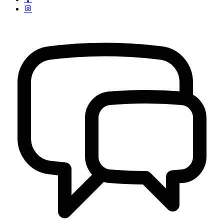
Strategi dan Arah Pembangunan Desa
04 April 2020
Profil Desa Kertayasa
04 April 2020
Rapat Koordinasi Pergantian Pengurus BUMDes Desa Kertayasa
20 Februari 2022
Penetapan Pengurus Forum Kesehatan Desa (FKD) Desa Kertayasa
25 Mei 2022
PAGELARAN WAYANG GOLEK KI DALANG ADITIA
NUGRAHA DI DESA KERTAYASA
17 Agustus 2024
PEMBAGIAN BANTUAN LANGSUNG TUNAI (BLT)
BULAN KE-9 2022 DESA KERTAYASA
30 September 2022