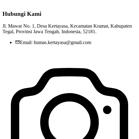
Pelantikan dan Pengukuhan Pengurus RT/RW Desa Kertayas Tahun
Hubungi Kami
2020
09 Juli 2020
Jl. Mawar No. 1, Desa Kertayasa, Kecamatan Kramat, Kabupaten
PELANTIKAN MUTASI DALAM JABATAN PERANGKAT
Tegal, Provinsi Jawa Tengah, Indonesia, 52181.
DESA DI LINGKUNGAN PEMERINTAH DESA KERTAYASA
11 April 2025
Email: humas.kertayasa@gmail.com
Kegiatan Posyandu Desa oleh Bides dan Kader
16 September 2021